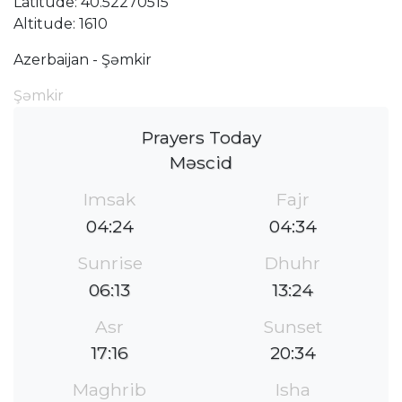
Latitude: 40.52270515
Altitude: 1610
Azerbaijan - Şǝmkir
Şǝmkir
Prayers Today
Məscid
Imsak
Fajr
04:24
04:34
Sunrise
Dhuhr
06:13
13:24
Asr
Sunset
17:16
20:34
Maghrib
Isha