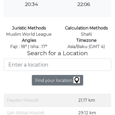
20:34
22:06
Juristic Methods
Calculation Methods
Muslim World League
Shafii
Angles
Timezone
Fajr : 18° | Isha : 17°
Asia/Baku (GMT 4)
Search for a Location
Find your location
Heydər Məscidi
21.17 km
Şah Abbas Məscidi
29.12 km