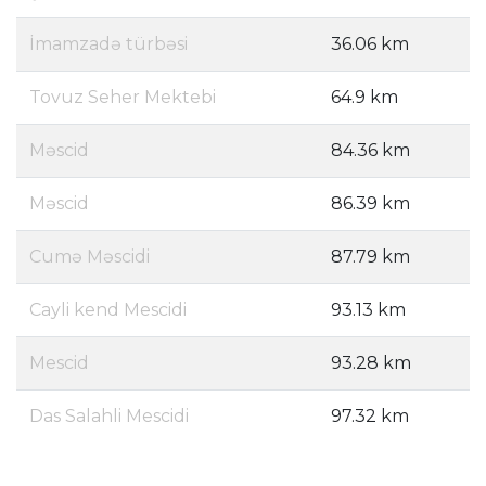
İmamzadə türbəsi
36.06 km
Tovuz Seher Mektebi
64.9 km
Məscid
84.36 km
Məscid
86.39 km
Cumə Məscidi
87.79 km
Cayli kend Mescidi
93.13 km
Mescid
93.28 km
Das Salahli Mescidi
97.32 km