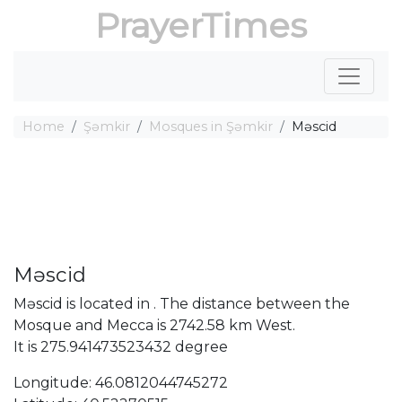
PrayerTimes
Home
Şǝmkir
Mosques in Şǝmkir
Məscid
Məscid
Məscid is located in . The distance between the
Mosque and Mecca is 2742.58 km West.
It is 275.941473523432 degree
Longitude: 46.0812044745272