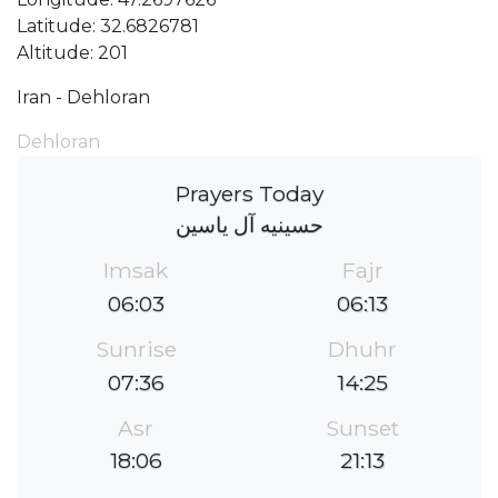
Latitude: 32.6826781
Altitude: 201
Iran - Dehloran
Dehloran
Prayers Today
حسینیه آل یاسین
Imsak
Fajr
06:03
06:13
Sunrise
Dhuhr
07:36
14:25
Asr
Sunset
18:06
21:13