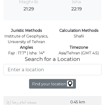
Maghrib
Isha
21:29
22:19
Juristic Methods
Calculation Methods
Institute of Geophysics,
Shafii
University of Tehran
Angles
Timezone
Fajr : 17.7° | Isha : 14°
Asia/Tehran (GMT 4.5)
Search for a Location
Find your location
مسجد امام رضا (ع)
0.45 km