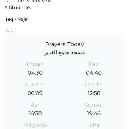
Latitude: 31.9931434
Altitude: 45
Iraq - Najaf
Najaf
Prayers Today
مسجد جامع الغدير
Imsak
Fajr
04:30
04:40
Sunrise
Dhuhr
06:09
12:58
Asr
Sunset
16:38
19:46
Maghrib
Isha