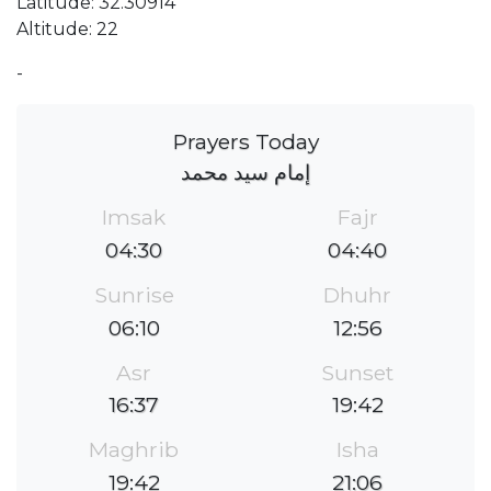
Latitude: 32.30914
Altitude: 22
-
Prayers Today
إمام سيد محمد
Imsak
Fajr
04:30
04:40
Sunrise
Dhuhr
06:10
12:56
Asr
Sunset
16:37
19:42
Maghrib
Isha
19:42
21:06