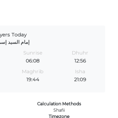
yers Today
إمام السيد إس
Sunrise
Dhuhr
06:08
12:56
Maghrib
Isha
19:44
21:09
Calculation Methods
Shafii
Timezone