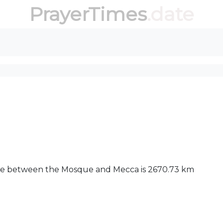
PrayerTimes
.date