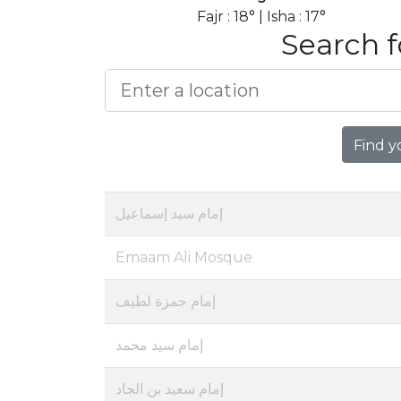
Fajr : 18° | Isha : 17°
Search f
Find y
إمام سيد إسماعيل
Emaam Ali Mosque
إمام حمزة لطيف
إمام سيد محمد
إمام سعيد بن الجاد