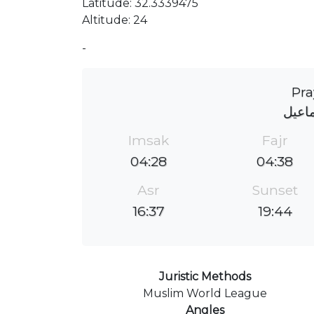
Latitude: 32.3339475
Altitude: 24
-
Pra
ماعيل
Imsak
Fajr
04:28
04:38
Asr
Sunset
16:37
19:44
Juristic Methods
Muslim World League
Angles