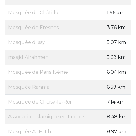
Mosquée de Châtillon
1.96 km
Mosquée de Fresnes
3.76 km
Mosquée d’Issy
5.07 km
masjid Alrahmen
5.68 km
Mosquée de Paris 15ème
6.04 km
Mosquée Rahma
6.59 km
Mosquée de Choisy-le-Roi
7.14 km
Association islamique en France
8.48 km
Mosquée Al-Fatih
8.97 km