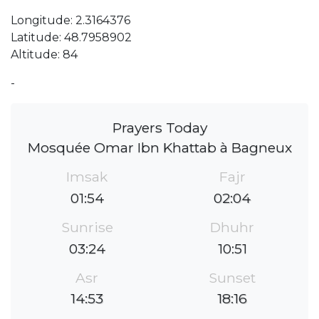
Longitude: 2.3164376
Latitude: 48.7958902
Altitude: 84
-
Prayers Today
Mosquée Omar Ibn Khattab à Bagneux
Imsak
Fajr
01:54
02:04
Sunrise
Dhuhr
03:24
10:51
Asr
Sunset
14:53
18:16