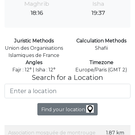
Maghrib
Isha
18:16
19:37
Juristic Methods
Calculation Methods
Union des Organisations
Shafii
Islamiques de France
Angles
Timezone
Fajr : 12° | Isha : 12°
Europe/Paris (GMT 2)
Search for a Location
Find your location
Association mosquée de montrouge
1.87 km