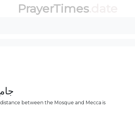
PrayerTimes
.date
جامع