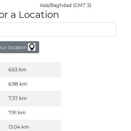
Asia/Baghdad (GMT 3)
or a Location
our location
6.63 km
6.98 km
7.37 km
7.91 km
13.04 km