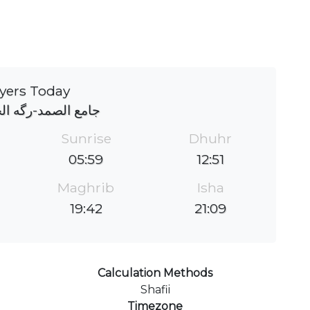
yers Today
جامع الصمد-رگه ال
Sunrise
Dhuhr
05:59
12:51
Maghrib
Isha
19:42
21:09
Calculation Methods
Shafii
Timezone