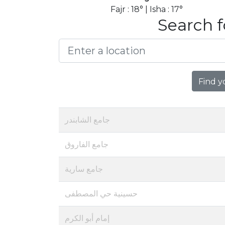
Fajr : 18° | Isha : 17°
Search f
Find y
جامع الشابندر
جامع الفاروق
جامع سارية
حسينية حي المصطفى
إمام أبو الكرم