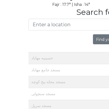
Fajr : 17.7° | Isha : 14°
Search f
Find y
حسینیه مهاباد
مسجد جامع مهاباد
مسجد محله بیخ کوچه
مسجد سنچولی
مسجد سرپل