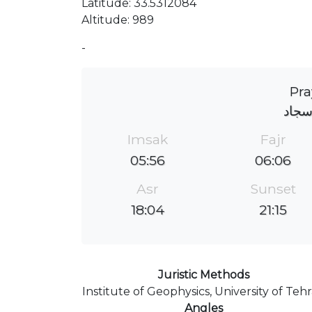
Latitude: 33.5312084
Altitude: 989
-
Pra
حسین
Imsak
Fajr
05:56
06:06
Asr
Sunset
18:04
21:15
Juristic Methods
Institute of Geophysics, University of Teh
Angles