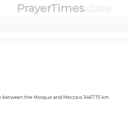
PrayerTimes
.date