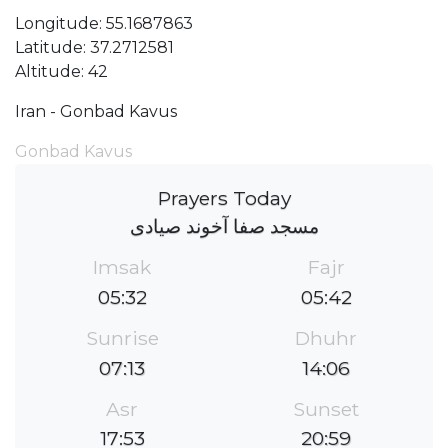
Longitude: 55.1687863
Latitude: 37.2712581
Altitude: 42
Iran - Gonbad Kavus
Gonbad Kavus
Prayers Today
مسجد صفا آخوند صیادی
Imsak
Fajr
05:32
05:42
Sunrise
Dhuhr
07:13
14:06
Asr
Sunset
17:53
20:59