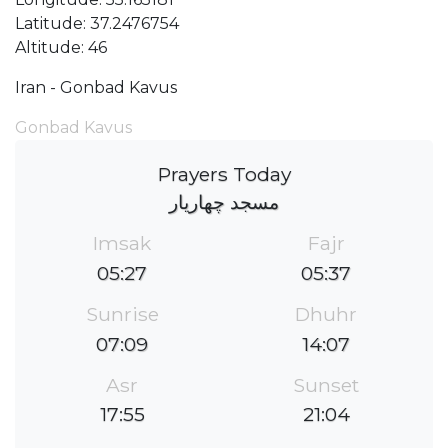
Latitude: 37.2476754
Altitude: 46
Iran - Gonbad Kavus
Gonbad Kavus
Prayers Today
مسجد چهاریار
Imsak
Fajr
05:27
05:37
Sunrise
Dhuhr
07:09
14:07
Asr
Sunset
17:55
21:04