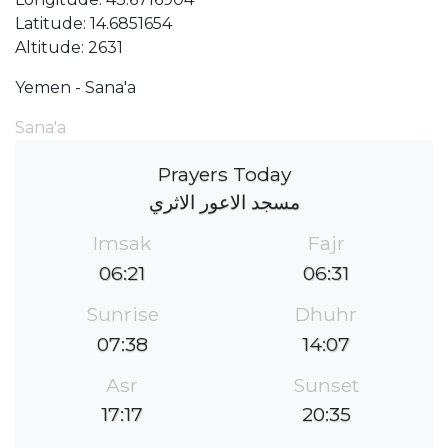
Latitude: 14.6851654
Altitude: 2631
Yemen - Sana'a
Sana'a
Prayers Today
مسجد الاعور الاثري
Imsak
Fajr
06:21
06:31
Sunrise
Dhuhr
07:38
14:07
Asr
Sunset
17:17
20:35