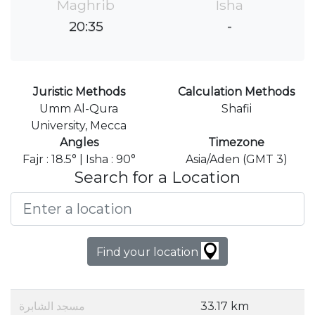
Maghrib
Isha
20:35
-
Juristic Methods
Calculation Methods
Umm Al-Qura
Shafii
University, Mecca
Angles
Timezone
Fajr : 18.5° | Isha : 90°
Asia/Aden (GMT 3)
Search for a Location
Find your location
مسجد الشابرة
33.17 km