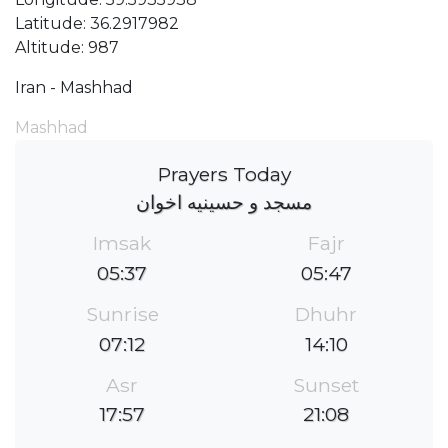
Latitude: 36.2917982
Altitude: 987
Iran - Mashhad
Mashhad
Prayers Today
مسجد و حسینیه اخوان
Imsak
Fajr
05:37
05:47
Sunrise
Dhuhr
07:12
14:10
Asr
Sunset
17:57
21:08