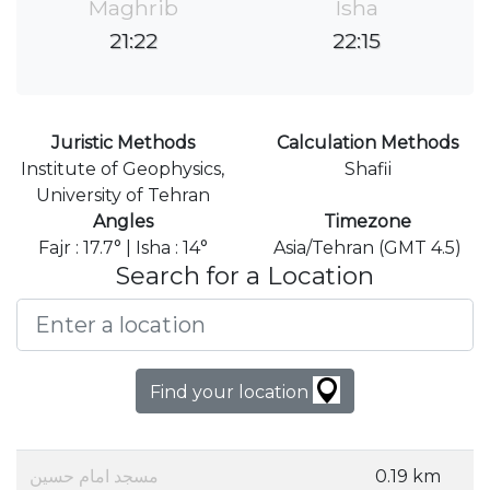
Maghrib
Isha
21:22
22:15
Juristic Methods
Calculation Methods
Institute of Geophysics,
Shafii
University of Tehran
Angles
Timezone
Fajr : 17.7° | Isha : 14°
Asia/Tehran (GMT 4.5)
Search for a Location
Find your location
مسجد امام حسین
0.19 km