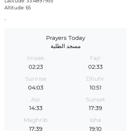
Latitude: 33.4897955
Altitude: 65
-
Prayers Today
مسجد الطلبة
Imsak
Fajr
02:23
02:33
Sunrise
Dhuhr
04:03
10:51
Asr
Sunset
14:33
17:39
Maghrib
Isha
17:39
19:10