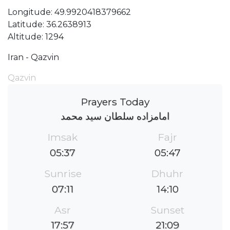
Longitude: 49.9920418379662
Latitude: 36.2638913
Altitude: 1294
Iran - Qazvin
Qazvin
Prayers Today
امامزاده سلطان سید محمد
Imsak
Fajr
05:37
05:47
Sunrise
Dhuhr
07:11
14:10
Asr
Sunset
17:57
21:09