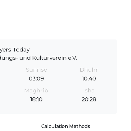
yers Today
ungs- und Kulturverein e.V.
Sunrise
Dhuhr
03:09
10:40
Maghrib
Isha
18:10
20:28
Calculation Methods