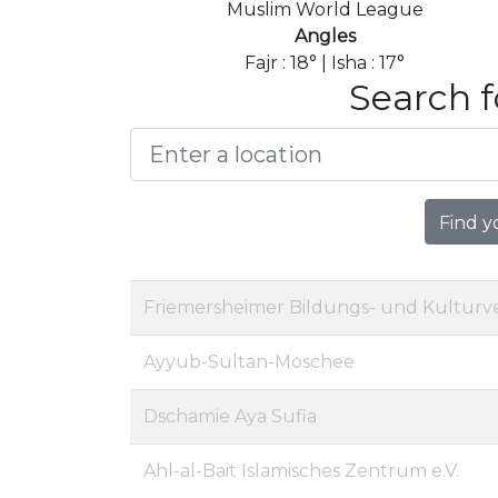
Muslim World League
Angles
Fajr : 18° | Isha : 17°
Search f
Find y
Friemersheimer Bildungs- und Kulturver
Ayyub-Sultan-Moschee
Dschamie Aya Sufia
Ahl-al-Bait Islamisches Zentrum e.V.