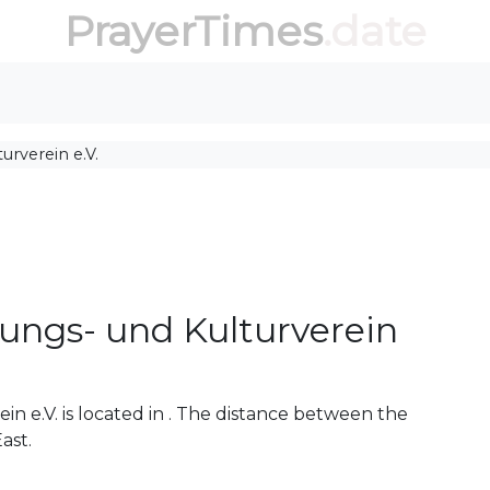
PrayerTimes
.date
urverein e.V.
ungs- und Kulturverein
n e.V. is located in . The distance between the
ast.