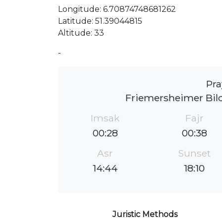
Longitude: 6.70874748681262
Latitude: 51.39044815
Altitude: 33
-
Pra
Friemersheimer Bild
Imsak
Fajr
00:28
00:38
Asr
Sunset
14:44
18:10
Juristic Methods