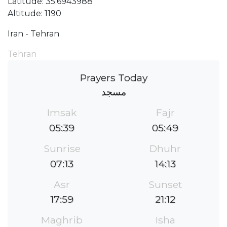
Latitude: 35.6943988
Altitude: 1190
Iran - Tehran
Tehran
Prayers Today
مسجد
Imsak
Fajr
05:39
05:49
Sunrise
Dhuhr
07:13
14:13
Asr
Sunset
17:59
21:12
Maghrib
Isha