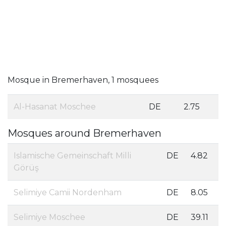
Mosque in Bremerhaven, 1 mosquees
Al-Hasanat Moschee
DE
2.75
Mosques around Bremerhaven
Islamische Gemeinschaft Milli
DE
4.82
Görüş
Selimiye Camii Nordenham
DE
8.05
Selimiye Moschee
DE
39.11