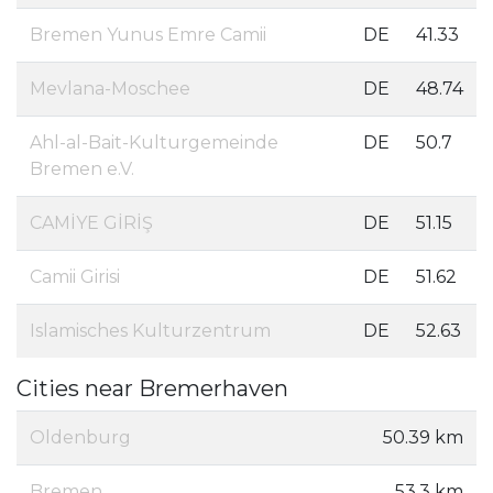
Bremen Yunus Emre Camii
DE
41.33
Mevlana-Moschee
DE
48.74
Ahl-al-Bait-Kulturgemeinde
DE
50.7
Bremen e.V.
CAMİYE GİRİŞ
DE
51.15
Camii Girisi
DE
51.62
Islamisches Kulturzentrum
DE
52.63
Cities near Bremerhaven
Oldenburg
50.39 km
Bremen
53.3 km