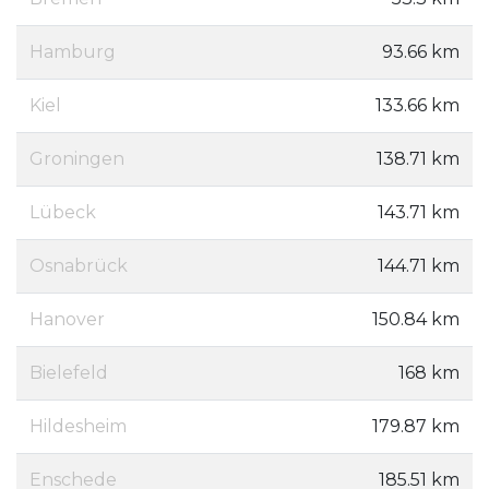
Hamburg
93.66 km
Kiel
133.66 km
Groningen
138.71 km
Lübeck
143.71 km
Osnabrück
144.71 km
Hanover
150.84 km
Bielefeld
168 km
Hildesheim
179.87 km
Enschede
185.51 km