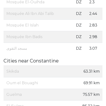
Mosquée El-Ouihda
DZ
2.3
Mosquée Ali Ibn Abi Talib
DZ
2.44
Mosquée El Islah
DZ
2.83
Mosquée Ibn Badis
DZ
2.98
مسجد التقوى
DZ
3.07
Cities near Constantine
Skikda
63.31 km
Oum el Bouaghi ‎
69.91 km
Guelma
75.57 km