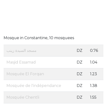
Mosque in Constantine, 10 mosquees
مسجد السيدة زينب
DZ
0.76
Masjid Essamad
DZ
1.04
Mosquée El Forqan
DZ
1.23
Mosquée de l'indépendance
DZ
1.38
Mosquée Chentli
DZ
1.55