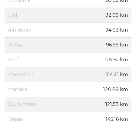
El Eulma
85.32 km
Jijel
92.09 km
Aïn Beïda
94.03 km
Batna
96.99 km
Sétif
107.81 km
Khenchela
114.21 km
Annaba
120.89 km
Souk Ahras
121.53 km
Béjaïa
145.16 km