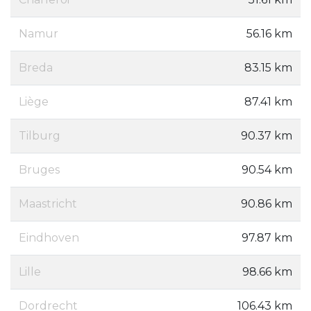
Namur
56.16 km
Breda
83.15 km
Liège
87.41 km
Tilburg
90.37 km
Bruges
90.54 km
Maastricht
90.86 km
Eindhoven
97.87 km
Lille
98.66 km
Dordrecht
106.43 km