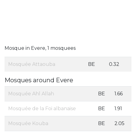
Mosque in Evere, 1 mosquees
Mosquée Attaouba
BE
0.32
Mosques around Evere
Mosquée Ahl Allah
BE
1.66
Mosquée de la Foi albanaise
BE
1.91
Mosquée Kouba
BE
2.05