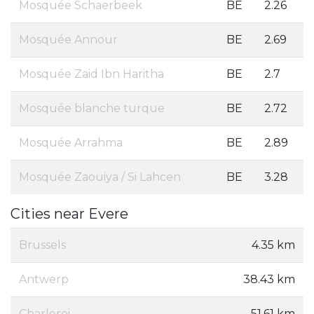
Mosquée Schaerbeek
BE
2.26
Mosquée Annour
BE
2.69
Mosquée Zaid Ibn Haritha
BE
2.7
Mosquée blanche turque
BE
2.72
Mosquée Arrahma
BE
2.89
Mosquée Zaouiya / Si Lahcen
BE
3.28
Cities near Evere
Brussels
4.35 km
Antwerp
38.43 km
Charleroi
51.61 km