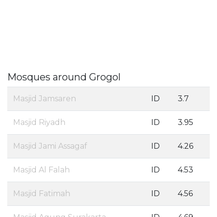
Mosques around Grogol
Masjid Jamsaren
ID
3.7
Masjid Riyadh
ID
3.95
Masjid Jami Assagaf
ID
4.26
Masjid Al Falah
ID
4.53
Masjid Fatimah
ID
4.56