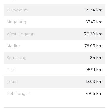
Purwodadi
59.34 km
Magelang
67.45 km
West Ungaran
70.28 km
Madiun
79.03 km
Semarang
84 km
Pati
98.91 km
Kediri
135.3 km
Pekalongan
149.15 km