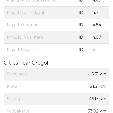
Masjid Agung Surakarta
ID
4.69
Masjid Nur Hidayah
ID
4.7
Masjid Kebonan
ID
4.84
MASJID Nur Iman
ID
4.87
Masjid Tegalsari
ID
5
Cities near Grogol
Surakarta
5.31 km
Klaten
21.51 km
Salatiga
46.13 km
Yogyakarta
53.02 km