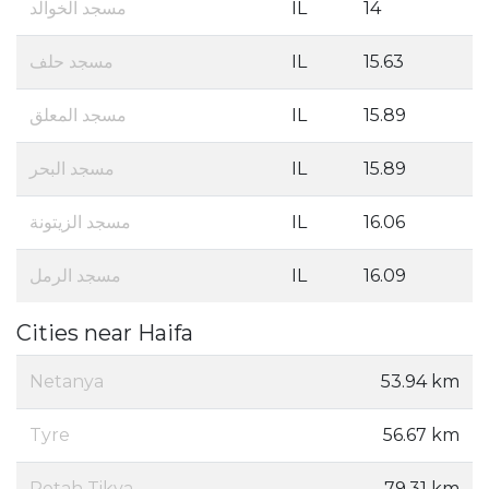
مسجد الخوالد
IL
14
مسجد حلف
IL
15.63
مسجد المعلق
IL
15.89
مسجد البحر
IL
15.89
مسجد الزيتونة
IL
16.06
مسجد الرمل
IL
16.09
Cities near Haifa
Netanya
53.94 km
Tyre
56.67 km
Petah Tikva
79.31 km