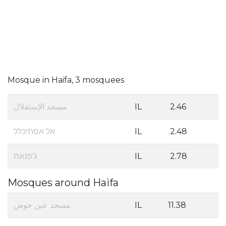
Mosque in Haifa, 3 mosquees
مسجد الإستقلال
IL
2.46
אל אסתיכלל
IL
2.48
ג'פנאח
IL
2.78
Mosques around Haifa
مسجد عين حوض
IL
11.38