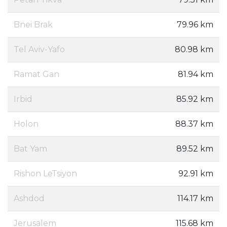
Bnei Brak
79.96 km
Tel Aviv-Yafo
80.98 km
Ramat Gan
81.94 km
Irbid
85.92 km
Holon
88.37 km
Bat Yam
89.52 km
Rishon LeTsiyon
92.91 km
Ashdod
114.17 km
Jerusalem
115.68 km