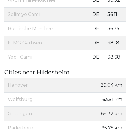
Al-Ummah-Moschee
DE
30.52
Selimiye Camii
DE
36.11
Bosnische Moschee
DE
36.75
IGMG Garbsen
DE
38.18
Yeþil Camii
DE
38.68
Cities near Hildesheim
Hanover
29.04 km
Wolfsburg
63.91 km
Göttingen
68.32 km
Paderborn
95.75 km