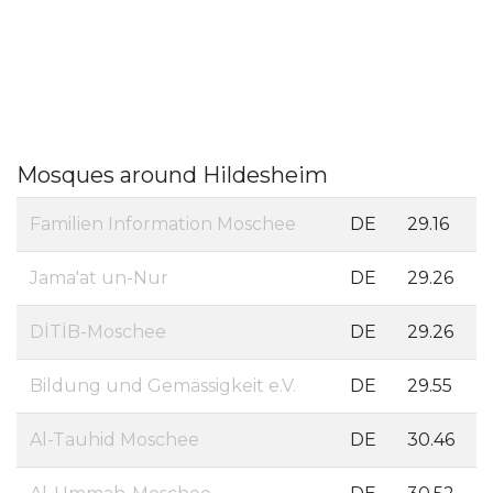
Mosques around Hildesheim
Familien Information Moschee
DE
29.16
Jama'at un-Nur
DE
29.26
DİTİB-Moschee
DE
29.26
Bildung und Gemässigkeit e.V.
DE
29.55
Al-Tauhid Moschee
DE
30.46