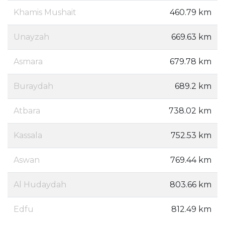
Khamis Mushait
460.79 km
Unayzah
669.63 km
Asmara
679.78 km
Buraydah
689.2 km
Atbara
738.02 km
Kassala
752.53 km
Aswan
769.44 km
Al Hudaydah
803.66 km
Edfu
812.49 km