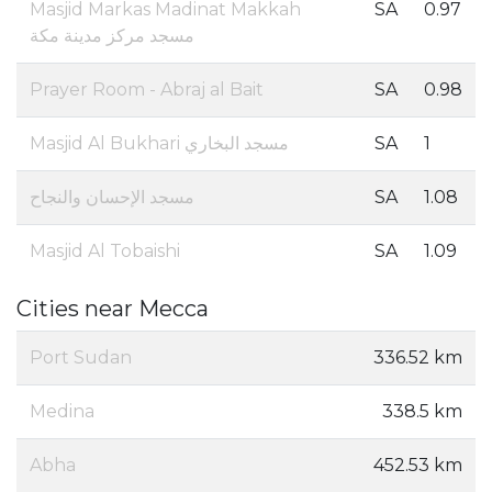
Masjid Markas Madinat Makkah
SA
0.97
مسجد مركز مدينة مكة
Prayer Room - Abraj al Bait
SA
0.98
Masjid Al Bukhari مسجد البخاري
SA
1
مسجد الإحسان والنجاح
SA
1.08
Masjid Al Tobaishi
SA
1.09
Cities near Mecca
Port Sudan
336.52 km
Medina
338.5 km
Abha
452.53 km