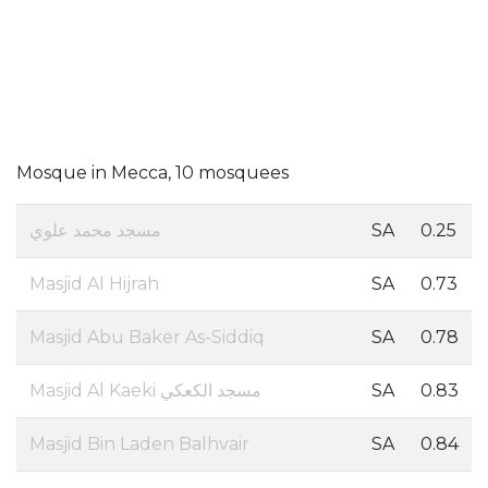
Mosque in Mecca, 10 mosquees
مسجد محمد علوي
SA
0.25
Masjid Al Hijrah
SA
0.73
Masjid Abu Baker As-Siddiq
SA
0.78
Masjid Al Kaeki مسجد الكعكي
SA
0.83
Masjid Bin Laden Balhvair
SA
0.84