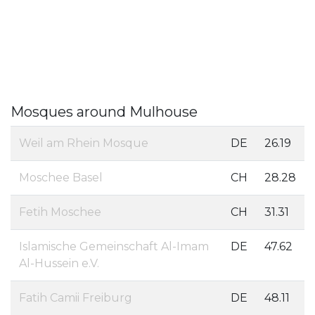
Mosques around Mulhouse
Weil am Rhein Mosque
DE
26.19
Moschee Basel
CH
28.28
Fetih Moschee
CH
31.31
Islamische Gemeinschaft Al-Imam
DE
47.62
Al-Hussein e.V.
Fatih Camii Freiburg
DE
48.11