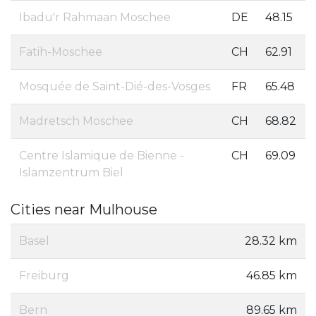
Ibadu'r Rahmaan Moschee
DE
48.15
Fatih-Moschee
CH
62.91
Mosquée de Saint-Dié-des-Vosges
FR
65.48
Madretsch Moschee
CH
68.82
Centre Islamique de Bienne -
CH
69.09
Islamzentrum Biel
Cities near Mulhouse
Basel
28.32 km
Freiburg
46.85 km
Bern
89.65 km