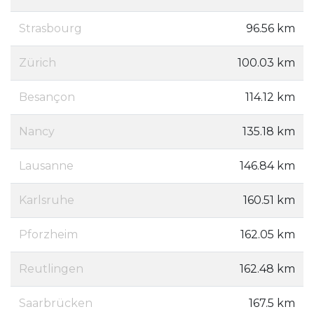
Strasbourg
96.56 km
Zürich
100.03 km
Besançon
114.12 km
Nancy
135.18 km
Lausanne
146.84 km
Karlsruhe
160.51 km
Pforzheim
162.05 km
Reutlingen
162.48 km
Saarbrücken
167.5 km