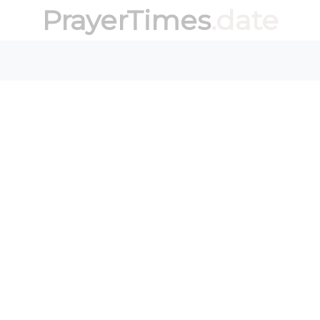
PrayerTimes
.date