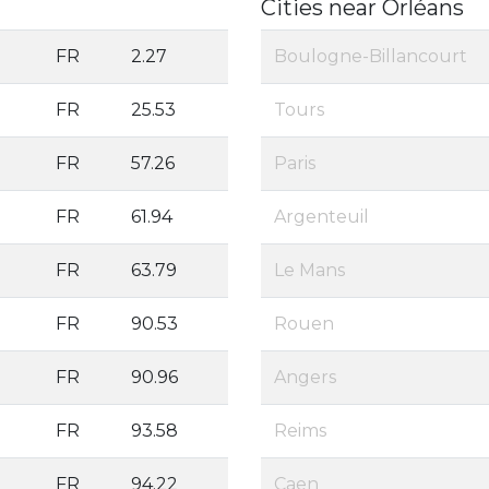
Cities near Orléans
FR
2.27
Boulogne-Billancourt
FR
25.53
Tours
FR
57.26
Paris
FR
61.94
Argenteuil
FR
63.79
Le Mans
FR
90.53
Rouen
FR
90.96
Angers
FR
93.58
Reims
FR
94.22
Caen