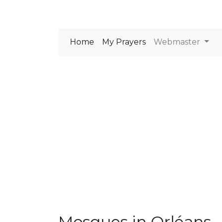
Home
My Prayers
Webmaster
Mosques in Orléans