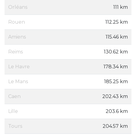
Orléans
111 km
Rouen
112.25 km
Amiens
115.46 km
Reims
130.62 km
Le Havre
178.34 km
Le Mans
185.25 km
Caen
202.43 km
Lille
203.6 km
Tours
204.57 km