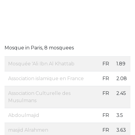
Mosque in Paris, 8 mosquees
Mosquée 'Ali Ibn Al Khattab
FR
1.89
Association islamique en France
FR
2.08
Association Culturelle des
FR
2.45
Musulmans
Abdoulmajid
FR
3.5
masjid Alrahmen
FR
3.63