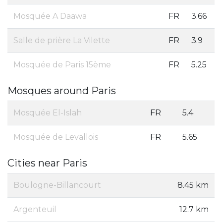
Mosquée A Daawa
FR
3.66
Salle de prière La Vilette
FR
3.9
Mosquée de Paris 15ème
FR
5.25
Mosques around Paris
Mosquée El-Islah
FR
5.4
Mosquée de Levallois
FR
5.65
Cities near Paris
Boulogne-Billancourt
8.45 km
Argenteuil
12.7 km