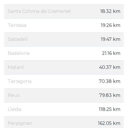
Santa Coloma de Gramenet
18.32 km
Terrassa
19.26 km
Sabadell
19.47 km
Badalona
21.16 km
Mataró
40.37 km
Tarragona
70.38 km
Reus
79.83 km
Lleida
118.25 km
Perpignan
162.05 km