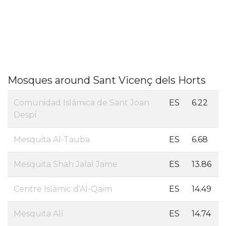
Mosques around Sant Vicenç dels Horts
Comunidad Islámica de Sant Joan
ES
6.22
Despí
Mesquita Al-Tauba
ES
6.68
Mesquita Shah Jalal Jame
ES
13.86
Centre Islàmic d'Al-Qaim
ES
14.49
Mesquita Alí
ES
14.74