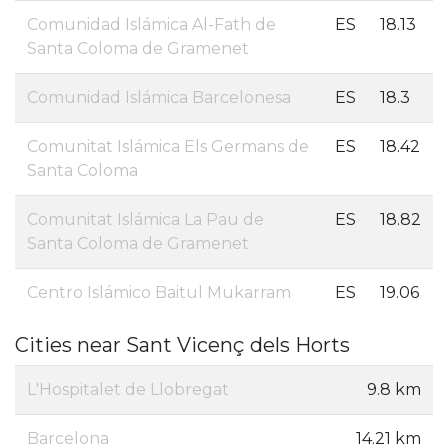
Comunidad Islámica Al-Fath de
ES
18.13
Santa Coloma de Gramenet
Comunidad Islámica Barcelonesa
ES
18.3
Comunitat Islámica Els Germans de
ES
18.42
Santa Coloma
Comunitat Islámica La Pau de
ES
18.82
Santa Coloma de Gramenet
Centro Islámico Baitul Mukarram
ES
19.06
Cities near Sant Vicenç dels Horts
L'Hospitalet de Llobregat
9.8 km
Barcelona
14.21 km