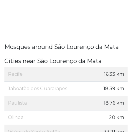
Mosques around São Lourenço da Mata
Cities near São Lourenço da Mata
Recife
16.33 km
Jaboatão dos Guararapes
18.39 km
Paulista
18.76 km
Olinda
20 km
Vitória de Santo Antão
33.21 km