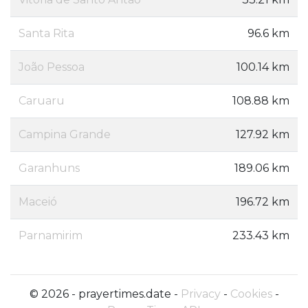
Santa Rita
96.6 km
João Pessoa
100.14 km
Caruaru
108.88 km
Campina Grande
127.92 km
Garanhuns
189.06 km
Maceió
196.72 km
Parnamirim
233.43 km
© 2026 - prayertimes.date -
Privacy
-
Cookies
-