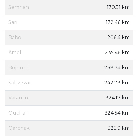
Semnan
170.51 km
Sari
172.46 km
Babol
206.4 km
Āmol
235.46 km
Bojnurd
238.74 km
Sabzevar
242.73 km
Varamin
324.17 km
Quchan
324.54 km
Qarchak
325.9 km