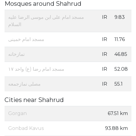
Mosques around Shahrud
مسجد امام علی ابن موسی الرضا علیه
IR
9.83
السلام
مسجد امام خمینی
IR
11.76
نمازخانه
IR
46.85
مسجد امام رضا (ع) واحد ۱۷
IR
52.08
مصلی نمازجمعه
IR
55.1
Cities near Shahrud
Gorgan
67.51 km
Gonbad Kavus
93.88 km