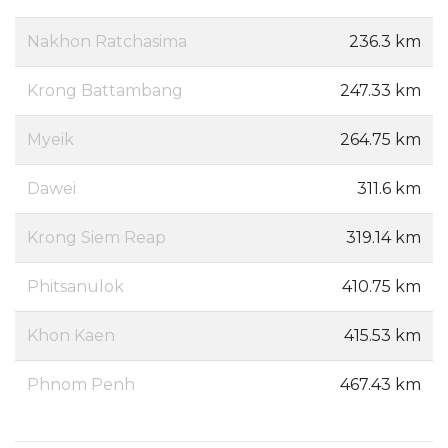
Nakhon Ratchasima
236.3 km
Krong Battambang
247.33 km
Myeik
264.75 km
Dawei
311.6 km
Krong Siem Reap
319.14 km
Phitsanulok
410.75 km
Khon Kaen
415.53 km
Phnom Penh
467.43 km