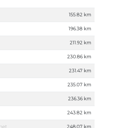
155.82 km
196.38 km
211.92 km
230.86 km
231.47 km
235.07 km
236.36 km
243.82 km
net
248.07 km