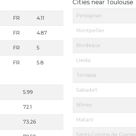
Cities near Toulouse
Perpignan
FR
4.11
Montpellier
FR
4.87
Bordeaux
FR
5
Lleida
FR
5.8
Terrassa
Sabadell
5.99
Nîmes
72.1
Mataró
73.26
Santa Coloma de Grame