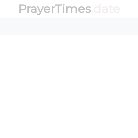
PrayerTimes
.date