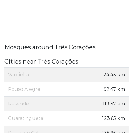
Mosques around Três Corações
Cities near Três Corações
Varginha
24.43 km
Pouso Alegre
92.47 km
Resende
119.37 km
Guaratinguetá
123.65 km
Poços de Caldas
135.95 km